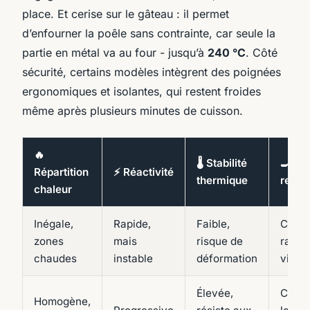
place. Et cerise sur le gâteau : il permet
d’enfourner la poêle sans contrainte, car seule la
partie en métal va au four - jusqu’à
240 °C
. Côté
sécurité, certains modèles intègrent des poignées
ergonomiques et isolantes, qui restent froides
même après plusieurs minutes de cuisson.
🔥
🌡️ Stabilité
🍳 Us
Répartition
⚡ Réactivité
thermique
reco
chaleur
Inégale,
Rapide,
Faible,
Cuiss
zones
mais
risque de
rapide
chaudes
instable
déformation
vif
Élevée,
Cuiss
Homogène,