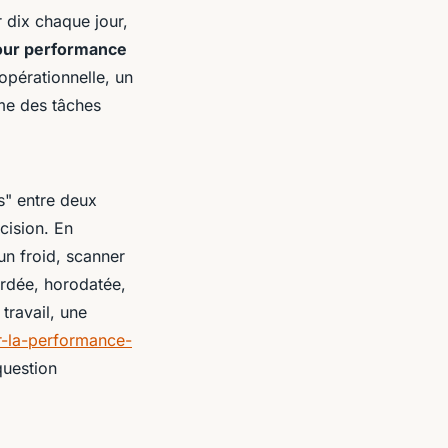
r dix chaque jour,
our performance
opérationnelle, un
orme des tâches
ès" entre deux
cision. En
’un froid, scanner
rdée, horodatée,
travail, une
r-la-performance-
question