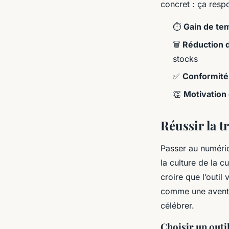
concret : ça respo
⏱️
Gain de te
🗑️
Réduction d
stocks
✅
Conformité
👏
Motivation 
Réussir la t
Passer au numériq
la culture de la 
croire que l’outil
comme une aventu
célébrer.
Choisir un outil