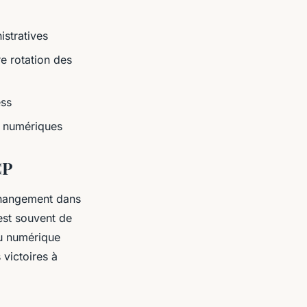
istratives
re rotation des
ess
ls numériques
CP
 changement dans
’est souvent de
 au numérique
victoires à