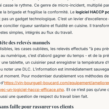
qui casse le rythme. Ce genre de micro-incident, multiplié pa
e la brigade et fragilise la conformité. Le
logiciel HACCP p
t pas un gadget technologique. C’est un levier d’excellence 
e concilier rigueur sanitaire et fluidité en cuisine. Il transf
stes simples, intégrés au flux du travail.
-tête des relevés manuels
illisibles, les cases oubliées, les relevés effectués "à peu pr
 au numérique, c’est d’abord gagner du temps - et de la pré
 une tablette, un cuisinier peut enregistrer la température d
ou noter une DLC. L’information est immédiatement sauvega
out moment. Pour moderniser durablement vos méthodes de 
 d'
https://vin-bourgueil-boucard.com/equipement/ameliore
vec-un-logiciel-haccp-efficace.php
. Et ce n’est pas qu’une 
aussi une question de respect du travail bien fait.
sans faille pour rassurer vos clients