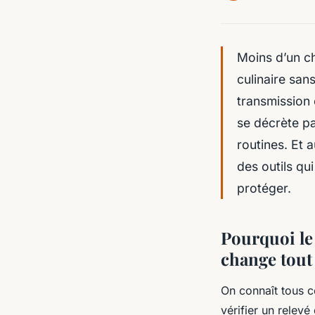
Moins d’un ch
culinaire san
transmission e
se décrète pas
routines. Et 
des outils qui
protéger.
Pourquoi le
change tout
On connaît tous ce
vérifier un relev