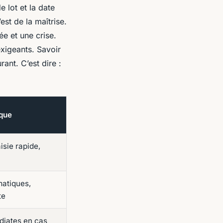
 lot et la date
est de la maîtrise.
ée et une crise.
exigeants. Savoir
rant. C’est dire :
ique
isie rapide,
matiques,
te
diates en cas